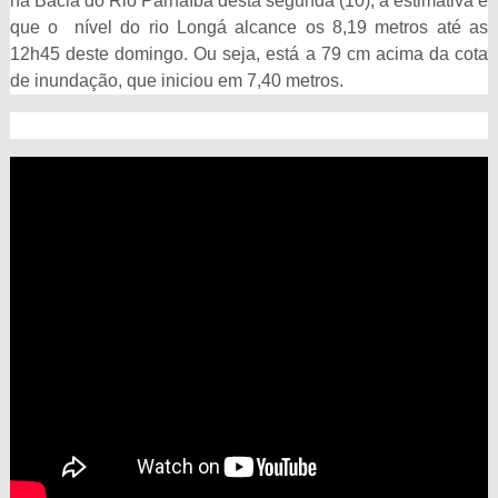
na Bacia do Rio Parnaíba desta segunda (10), a estimativa é
que o nível do rio Longá alcance os 8,19 metros até as
12h45 deste domingo. Ou seja, está a 79 cm acima da cota
de inundação, que iniciou em 7,40 metros.