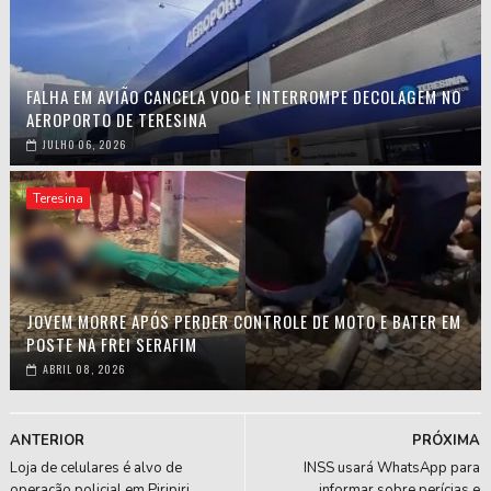
FALHA EM AVIÃO CANCELA VOO E INTERROMPE DECOLAGEM NO
AEROPORTO DE TERESINA
JULHO 06, 2026
Teresina
JOVEM MORRE APÓS PERDER CONTROLE DE MOTO E BATER EM
POSTE NA FREI SERAFIM
ABRIL 08, 2026
ANTERIOR
PRÓXIMA
Loja de celulares é alvo de
INSS usará WhatsApp para
operação policial em Piripiri
informar sobre perícias e