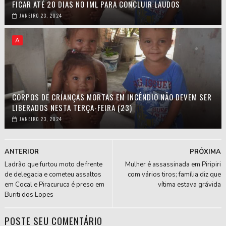
FICAR ATÉ 20 DIAS NO IML PARA CONCLUIR LAUDOS
JANEIRO 23, 2024
A
CORPOS DE CRIANÇAS MORTAS EM INCÊNDIO NÃO DEVEM SER
LIBERADOS NESTA TERÇA-FEIRA (23)
JANEIRO 23, 2024
ANTERIOR
PRÓXIMA
Ladrão que furtou moto de frente
Mulher é assassinada em Piripiri
de delegacia e cometeu assaltos
com vários tiros; família diz que
em Cocal e Piracuruca é preso em
vítima estava grávida
Buriti dos Lopes
POSTE SEU COMENTÁRIO