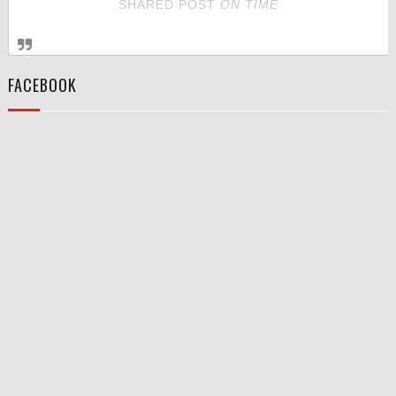
SHARED POST
ON
TIME
FACEBOOK