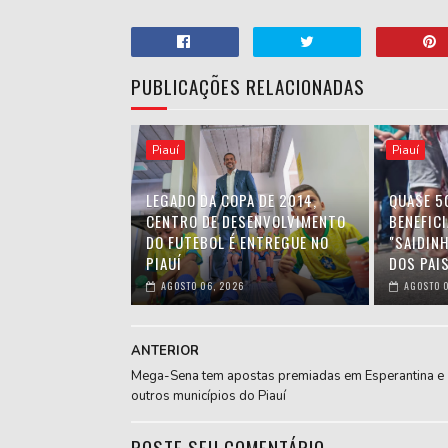
PUBLICAÇÕES RELACIONADAS
Piauí
Piauí
LEGADO DA COPA DE 2014,
QUASE 5
CENTRO DE DESENVOLVIMENTO
BENEFIC
DO FUTEBOL É ENTREGUE NO
"SAIDIN
PIAUÍ
DOS PAIS
AGOSTO 06, 2026
AGOSTO 0
ANTERIOR
Mega-Sena tem apostas premiadas em Esperantina e
outros municípios do Piauí
POSTE SEU COMENTÁRIO