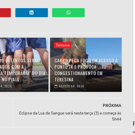
Teresina
00 DETENTOS SERÃO
CARRO PEGA FOGO EM ACESSO À
IADOS COM A
PONTE JK E PROVOCA
HA TEMPORÁRIA" DO DIA
CONGESTIONAMENTO EM
 NO PIAUÍ
TERESINA
4, 2026
AGOSTO 04, 2026
PRÓXIMA
Eclipse da Lua de Sangue será nesta terça (3) e começa às
5h44