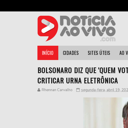
INÍCIO
CIDADES
SITES ÚTEIS
AO 
BOLSONARO DIZ QUE 'QUEM VOT
CRITICAR URNA ELETRÔNICA
Rhennan Carvalho
segunda-feira, abril 19, 20