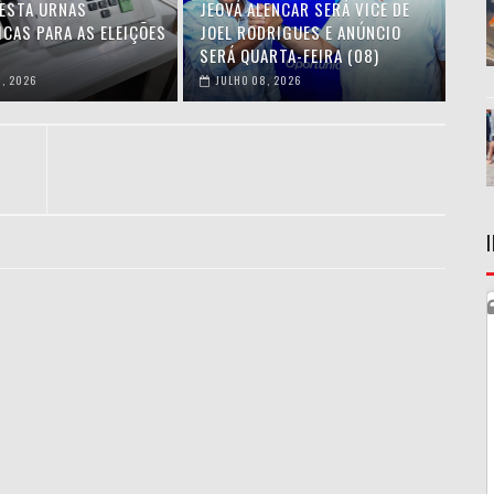
TESTA URNAS
JEOVÁ ALENCAR SERÁ VICE DE
ICAS PARA AS ELEIÇÕES
JOEL RODRIGUES E ANÚNCIO
SERÁ QUARTA-FEIRA (08)
, 2026
JULHO 08, 2026