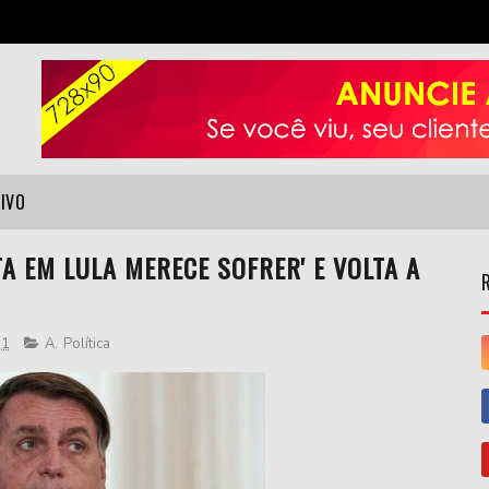
VIVO
A EM LULA MERECE SOFRER' E VOLTA A
21
A
,
Política