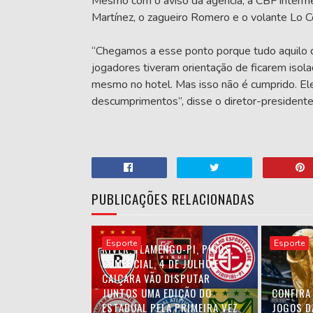
Mesmo com o aviso da agência, a CBF intermed
Martínez, o zagueiro Romero e o volante Lo Ce
“Chegamos a esse ponto porque tudo aquilo q
jogadores tiveram orientação de ficarem isol
mesmo no hotel. Mas isso não é cumprido. E
descumprimentos”, disse o diretor-presidente
PUBLICAÇÕES RELACIONADAS
Esporte
Esporte
RIVER, FLAMENGO-PI, PICOS,
COMERCIAL, 4 DE JULHO E
CAIÇARA VÃO DISPUTAR
JUNTOS UMA EDIÇÃO DO
CONFIRA
ESTADUAL PELA PRIMEIRA VEZ
JOGOS D