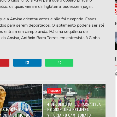
iu o caos junto à AFA para que o goleiro Emiliano
lso, os quais vieram da Inglaterra, pudessem jogar.
ue a Anvisa orientou antes e não foi cumprido. Esses
ados para serem deportados. O isolamento poderia ser até
les entram em campo ainda. Há uma sequência de
 da Anvisa, Antônio Barra Torres em entrevista à Globo.
Esporte
4 DE JULHO BATE O PARNAHYBA
 OS HORÁRIOS DOS
E CONSEGUE A PRIMEIRA
A COPA DO MUNDO
VITÓRIA NO CAMPEONATO