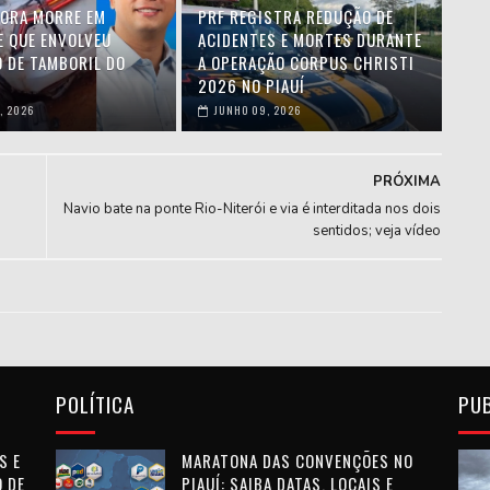
ORA MORRE EM
PRF REGISTRA REDUÇÃO DE
E QUE ENVOLVEU
ACIDENTES E MORTES DURANTE
O DE TAMBORIL DO
A OPERAÇÃO CORPUS CHRISTI
2026 NO PIAUÍ
, 2026
JUNHO 09, 2026
PRÓXIMA
Navio bate na ponte Rio-Niterói e via é interditada nos dois
sentidos; veja vídeo
POLÍTICA
PU
S E
MARATONA DAS CONVENÇÕES NO
 DE
PIAUÍ: SAIBA DATAS, LOCAIS E