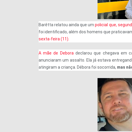
Barêtta relatou ainda que um
policial que, segun
foi identificado, além dos homens que praticava
sexta-feira (11).
A mãe de Debora
declarou que chegava em cas
anunciaram um assalto. Ela já estava entregando
atingiram a criança. Débora foi socorrida,
mas não