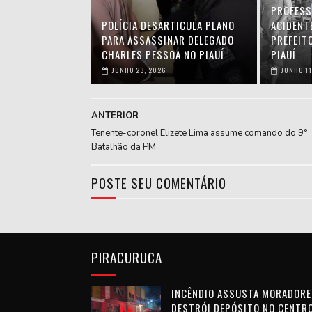
PROFESS
POLÍCIA DESARTICULA PLANO
ACIDENT
PARA ASSASSINAR DELEGADO
PREFEIT
CHARLES PESSOA NO PIAUÍ
PIAUÍ
JUNHO 23, 2026
JUNHO 11
ANTERIOR
Tenente-coronel Elizete Lima assume comando do 9°
Batalhão da PM
POSTE SEU COMENTÁRIO
PIRACURUCA
INCÊNDIO ASSUSTA MORADORE
DESTRÓI DEPÓSITO NO CENTRO