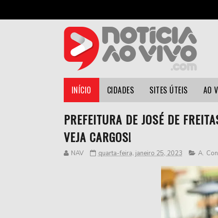
INÍCIO
CIDADES
SITES ÚTEIS
AO 
PREFEITURA DE JOSÉ DE FREITA
VEJA CARGOS!
NAV
quarta-feira, janeiro 25, 2023
A
,
Con