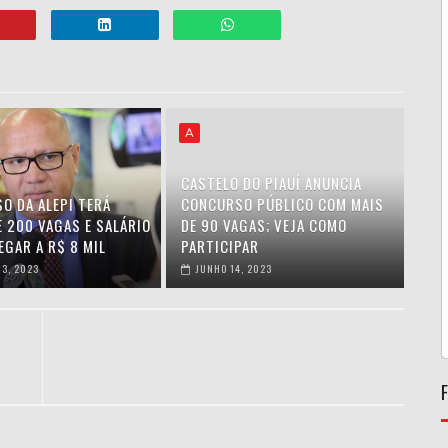
A
CASTELO DO PIAUÍ ANUNCIA
O DA ALEPI TERÁ
CONCURSO PÚBLICO COM MAIS
E 200 VAGAS E SALÁRIO
DE 90 VAGAS; VEJA COMO
EGAR A R$ 8 MIL
PARTICIPAR
3, 2023
JUNHO 14, 2023