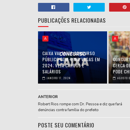
PUBLICAÇÕES RELACIONADAS
A
A
CAIXA VAI FAZER CONCURSO
PÚBLICO COM 4 MIL VAGAS EM
CONCURS
2024; VEJA CARGOS E
CERCA D
SALÁRIOS
PODE CH
JANEIRO 17, 2024
AGOSTO 0
ANTERIOR
Robert Rios rompe com Dr. Pessoa e diz que fará
denúncias contra família do prefeito
POSTE SEU COMENTÁRIO